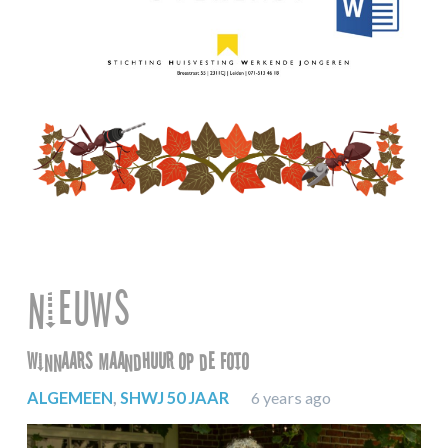
Nieuws
Winnaars maandhuur op de foto
Het
ALGEMEEN
,
SHWJ 50 JAAR
6 years ago
AL