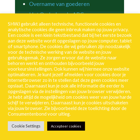
Overname van goederen
Het Onderhouds-ABC
SHWJ gebruikt alleen technische, functionele cookies en
Huisbewaarderschap
analytische cookies die geen inbreuk maken op jouw privacy.
Overlast
Een cookie is een klein tekstbestand dat bij het eerste bezoek
aan deze website wordt opgeslagen op jouw computer, tablet
of smartphone. De cookies die wij gebruiken zijn noodzakelijk
voor de technische werking van de website en jouw
gebruiksgemak. Ze zorgen ervoor dat de website naar
Ik zoek een woning
behoren werkt en onthouden bijvoorbeeld jouw
voorkeursinstellingen. Ook kunnen wij hiermee onze website
optimaliseren. Je kunt jezelf afmelden voor cookies door je
internetbrowser zo in te stellen dat deze geen cookies meer
opslaat. Daarnaast kun je ook alle informatie die eerder is
Algemeen
opgeslagen via de instellingen van jouw browser verwijderen.
Je hebt altijd de mogelijkheid om cookies weer van jouw harde
schijf te verwijderen. Daarnaast kun je cookies uitschakelen
Schrijf je hier in bij de SHWJ
via jouw browser. Zie bijvoorbeeld deze toelichting door de
Consumentenbond voor uitleg.
Wachttijden
Cookie Settings
Accepteer cookies