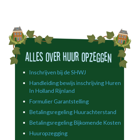
Inschrijven bij de SHWJ
Handleiding bewijs inschrijving Huren
In Holland Rijnland
Formulier Garantstelling
Betalingsregeling Huurachterstand
Betalingsregeling Bijkomende Kosten
Huuropzegging