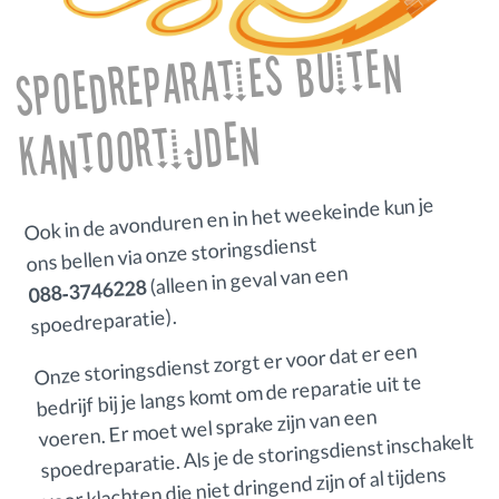
Spoedreparaties buiten
kantoortijden
Ook in de avonduren en in het weekeinde kun je
ons bellen via onze storingsdienst
(alleen in geval van een
088‑3746228
spoedreparatie).
Onze storingsdienst zorgt er voor dat er een
bedrijf bij je langs komt om de reparatie uit te
voeren. Er moet wel sprake zijn van een
spoedreparatie. Als je de storingsdienst inschakelt
voor klachten die niet dringend zijn of al tijdens