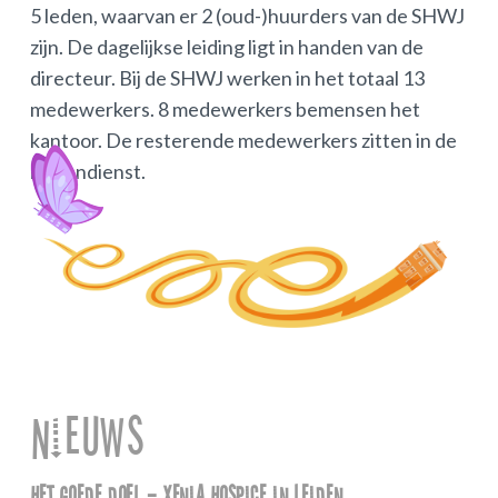
5 leden, waarvan er 2 (oud-)huurders van de SHWJ
zijn. De dagelijkse leiding ligt in handen van de
directeur. Bij de SHWJ werken in het totaal 13
medewerkers. 8 medewerkers bemensen het
kantoor. De resterende medewerkers zitten in de
buitendienst.
Nieuws
Het goede doel – Xenia Hospice in Leiden
Win