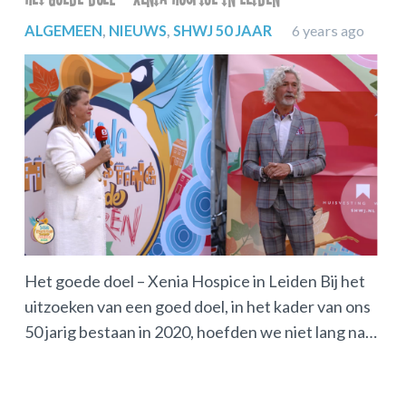
ALGEMEEN
,
NIEUWS
,
SHWJ 50 JAAR
6 years ago
AL
Het goede doel – Xenia Hospice in Leiden Bij het
uitzoeken van een goed doel, in het kader van ons
50 jarig bestaan in 2020, hoefden we niet lang na…
Win
van
dri