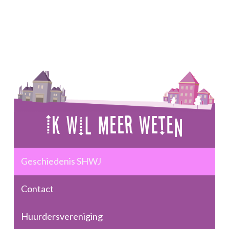
de
Ik Wil Meer Weten
Geschiedenis SHWJ
Contact
Huurdersvereniging