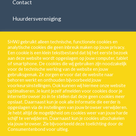
Contact
Huurdersvereniging
Download formulieren
SHWJ gebruikt alleen technische, functionele cookies en
analytische cookies die geen inbreuk maken op jouw privacy.
Een cookie is een klein tekstbestand dat bij het eerste bezoek
aan deze website wordt opgeslagen op jouw computer, tablet
SHWJ.
of smartphone. De cookies die wij gebruiken zijn noodzakelijk
voor de technische werking van de website en jouw
Breestraat 55 | 2311 CJ | Leiden
gebruiksgemak. Ze zorgen ervoor dat de website naar
behoren werkt en onthouden bijvoorbeeld jouw
071 513 46 18
voorkeursinstellingen. Ook kunnen wij hiermee onze website
Privacy-Verklaring
optimaliseren. Je kunt jezelf afmelden voor cookies door je
internetbrowser zo in te stellen dat deze geen cookies meer
Frequente vragen
opslaat. Daarnaast kun je ook alle informatie die eerder is
opgeslagen via de instellingen van jouw browser verwijderen.
Vacature
Je hebt altijd de mogelijkheid om cookies weer van jouw harde
schijf te verwijderen. Daarnaast kun je cookies uitschakelen
via jouw browser. Zie bijvoorbeeld deze toelichting door de
Consumentenbond voor uitleg.
Mijn SHWJ inloggen