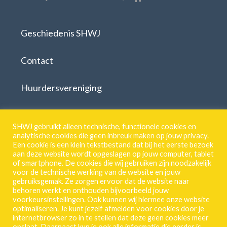
Geschiedenis SHWJ
Contact
Huurdersvereniging
Download formulieren
SHWJ gebruikt alleen technische, functionele cookies en
analytische cookies die geen inbreuk maken op jouw privacy.
Een cookie is een klein tekstbestand dat bij het eerste bezoek
aan deze website wordt opgeslagen op jouw computer, tablet
SHWJ.
of smartphone. De cookies die wij gebruiken zijn noodzakelijk
voor de technische werking van de website en jouw
Breestraat 55 | 2311 CJ | Leiden
gebruiksgemak. Ze zorgen ervoor dat de website naar
071 513 46 18
behoren werkt en onthouden bijvoorbeeld jouw
voorkeursinstellingen. Ook kunnen wij hiermee onze website
Privacy-Verklaring
optimaliseren. Je kunt jezelf afmelden voor cookies door je
internetbrowser zo in te stellen dat deze geen cookies meer
Frequente vragen
opslaat. Daarnaast kun je ook alle informatie die eerder is