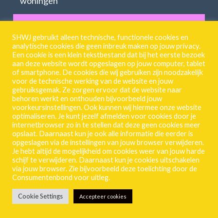
woningen
Onderhoud en reparaties
SHWJ gebruikt alleen technische, functionele cookies en
analytische cookies die geen inbreuk maken op jouw privacy.
Klachten en overlast
Een cookie is een klein tekstbestand dat bij het eerste bezoek
aan deze website wordt opgeslagen op jouw computer, tablet
of smartphone. De cookies die wij gebruiken zijn noodzakelijk
Energiecompensatie
voor de technische werking van de website en jouw
gebruiksgemak. Ze zorgen ervoor dat de website naar
behoren werkt en onthouden bijvoorbeeld jouw
voorkeursinstellingen. Ook kunnen wij hiermee onze website
optimaliseren. Je kunt jezelf afmelden voor cookies door je
Ik Wil Meer Weten
internetbrowser zo in te stellen dat deze geen cookies meer
opslaat. Daarnaast kun je ook alle informatie die eerder is
opgeslagen via de instellingen van jouw browser verwijderen.
Je hebt altijd de mogelijkheid om cookies weer van jouw harde
schijf te verwijderen. Daarnaast kun je cookies uitschakelen
Geschiedenis SHWJ
via jouw browser. Zie bijvoorbeeld deze toelichting door de
Consumentenbond voor uitleg.
Contact
Cookie Settings
Accepteer cookies