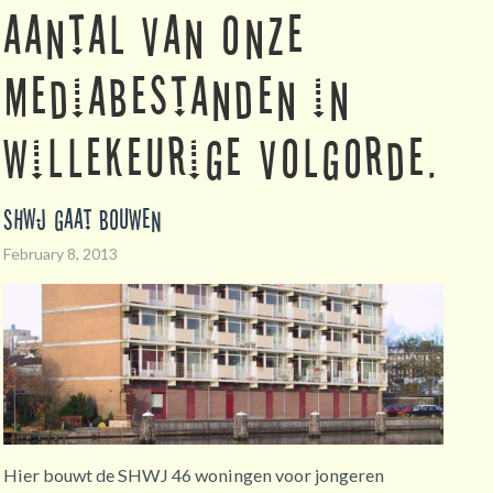
aantal van onze
mediabestanden in
willekeurige volgorde.
SHWJ gaat bouwen
Het G
February 8, 2013
Octobe
Het G
Hier bouwt de SHWJ 46 woningen voor jongeren