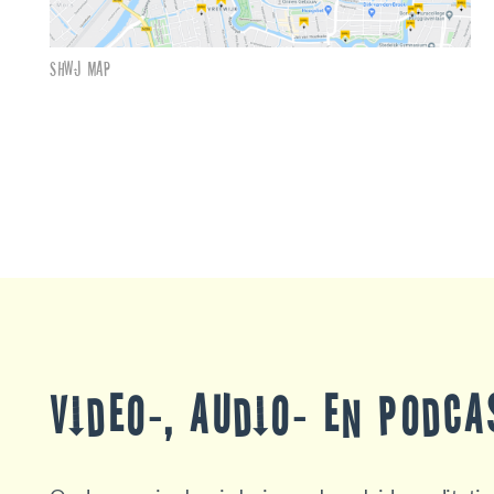
SHWJ map
Video-, audio- en podc