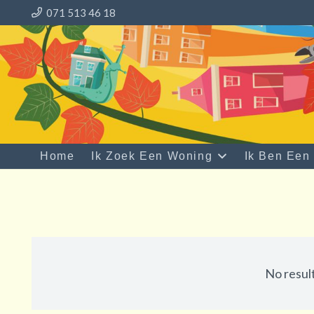
071 513 46 18
Home
Ik Zoek Een Woning
Ik Ben Een
No resul