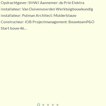
oktobe
Opdrachtgever: SHWJ Aannemer: du Prie Elektra
het be
installateur: Van Duivenvoorden Werktuigbouwkundig
installateur: Putman Architect: Mulderblauw
Constructeur: IOB Projectmanagement: BouwteamP&O
Start bouw 46…