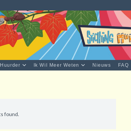
 Huurder
Ik Wil Meer Weten
Nieuws
FAQ
ts found.