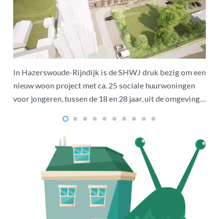
Het
okt
het
In Hazerswoude-Rijndijk is de SHWJ druk bezig om een
nieuw woon project met ca. 25 sociale huurwoningen
van
voor jongeren, tussen de 18 en 28 jaar, uit de omgeving…
WJ)
zijn