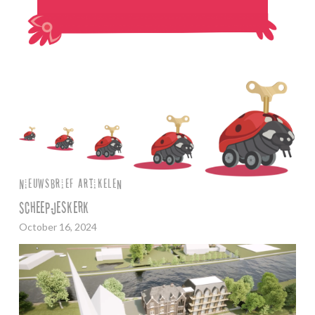
Nieuwsbrief Artikelen
Scheepjeskerk
Het
October 16, 2024
Oct