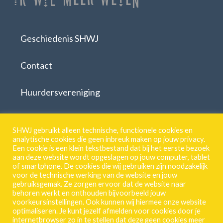
Geschiedenis SHWJ
Contact
Huurdersvereniging
Download formulieren
SHWJ gebruikt alleen technische, functionele cookies en
analytische cookies die geen inbreuk maken op jouw privacy.
Een cookie is een klein tekstbestand dat bij het eerste bezoek
aan deze website wordt opgeslagen op jouw computer, tablet
SHWJ.
of smartphone. De cookies die wij gebruiken zijn noodzakelijk
voor de technische werking van de website en jouw
Breestraat 55 | 2311 CJ | Leiden
gebruiksgemak. Ze zorgen ervoor dat de website naar
behoren werkt en onthouden bijvoorbeeld jouw
071 513 46 18
voorkeursinstellingen. Ook kunnen wij hiermee onze website
Privacy-Verklaring
optimaliseren. Je kunt jezelf afmelden voor cookies door je
internetbrowser zo in te stellen dat deze geen cookies meer