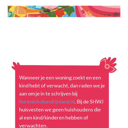
Wanneer je een woning zoekt en een
kind hebt of verwacht, dan raden we je
aan om je in te schrijven bij
hureninhollandrijnland.nl
. Bij de SHWJ
huisvesten we geen huishoudens die
al een kind/kinderen hebben of
verwachten.