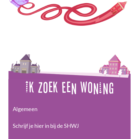
Ik Zoek Een Woning
Algemeen
Schrijf je hier in bij de SHWJ