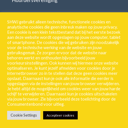
Huurdersvereniging
Download formulieren
SHWJ gebruikt alleen technische, functionele cookies en
analytische cookies die geen inbreuk maken op jouw privacy.
Een cookie is een klein tekstbestand dat bij het eerste bezoek
aan deze website wordt opgeslagen op jouw computer, tablet
SHWJ.
of smartphone. De cookies die wij gebruiken zijn noodzakelijk
voor de technische werking van de website en jouw
Breestraat 55 | 2311 CJ | Leiden
gebruiksgemak. Ze zorgen ervoor dat de website naar
behoren werkt en onthouden bijvoorbeeld jouw
071 513 46 18
voorkeursinstellingen. Ook kunnen wij hiermee onze website
Privacy-Verklaring
optimaliseren. Je kunt jezelf afmelden voor cookies door je
internetbrowser zo in te stellen dat deze geen cookies meer
Frequente vragen
opslaat. Daarnaast kun je ook alle informatie die eerder is
opgeslagen via de instellingen van jouw browser verwijderen.
Vacature
Je hebt altijd de mogelijkheid om cookies weer van jouw harde
schijf te verwijderen. Daarnaast kun je cookies uitschakelen
via jouw browser. Zie bijvoorbeeld deze toelichting door de
Consumentenbond voor uitleg.
Mijn SHWJ inloggen
Cookie Settings
Accepteer cookies