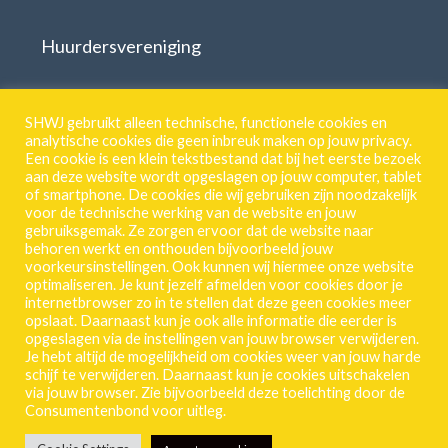
Huurdersvereniging
Download formulieren
SHWJ gebruikt alleen technische, functionele cookies en
analytische cookies die geen inbreuk maken op jouw privacy.
Een cookie is een klein tekstbestand dat bij het eerste bezoek
aan deze website wordt opgeslagen op jouw computer, tablet
SHWJ.
of smartphone. De cookies die wij gebruiken zijn noodzakelijk
voor de technische werking van de website en jouw
Breestraat 55 | 2311 CJ | Leiden
gebruiksgemak. Ze zorgen ervoor dat de website naar
071 513 46 18
behoren werkt en onthouden bijvoorbeeld jouw
voorkeursinstellingen. Ook kunnen wij hiermee onze website
Privacy-Verklaring
optimaliseren. Je kunt jezelf afmelden voor cookies door je
internetbrowser zo in te stellen dat deze geen cookies meer
Frequente vragen
opslaat. Daarnaast kun je ook alle informatie die eerder is
opgeslagen via de instellingen van jouw browser verwijderen.
Vacature
Je hebt altijd de mogelijkheid om cookies weer van jouw harde
schijf te verwijderen. Daarnaast kun je cookies uitschakelen
via jouw browser. Zie bijvoorbeeld deze toelichting door de
Consumentenbond voor uitleg.
Mijn SHWJ inloggen